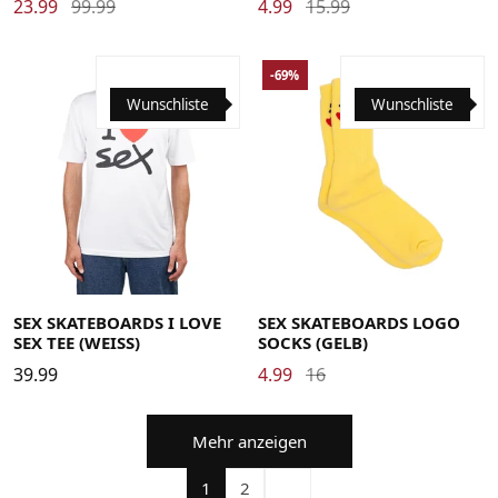
23.99
99.99
4.99
15.99
-69%
Wunschliste
Wunschliste
Large
Medium
Small
X-Large
SEX SKATEBOARDS I LOVE
SEX SKATEBOARDS LOGO
SEX TEE (WEISS)
SOCKS (GELB)
39.99
4.99
16
Mehr anzeigen
1
2