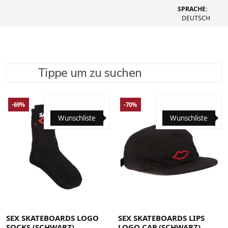
SPRACHE:
DEUTSCH
Tippe um zu suchen
SUCHE VERFEINERN
EMPFOHLEN
-69%
-70%
Wunschliste
Wunschliste
SEX SKATEBOARDS LOGO
SEX SKATEBOARDS LIPS
SOCKS (SCHWARZ)
LOGO CAP (SCHWARZ)