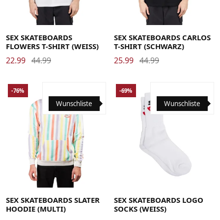
Large
Medium
Small
X-Large
Large
Medium
Small
X-Large
SEX SKATEBOARDS
SEX SKATEBOARDS CARLOS
FLOWERS T-SHIRT (WEISS)
T-SHIRT (SCHWARZ)
22.99
44.99
25.99
44.99
-76%
-69%
Wunschliste
Wunschliste
SEX SKATEBOARDS SLATER
SEX SKATEBOARDS LOGO
HOODIE (MULTI)
SOCKS (WEISS)