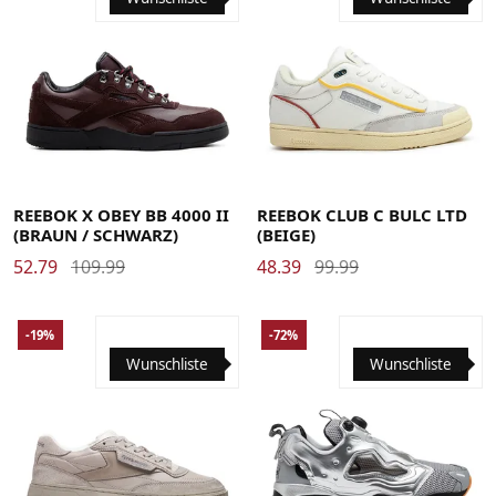
35
36
36.5
37.5
38.5
39
40
40.5
41
42
42.5
37.5
38.5
39
40
40.5
41
42
42.5
43
44
44.5
43
44
44.5
45
45.5
46
47
45
45.5
46
REEBOK X OBEY BB 4000 II
REEBOK CLUB C BULC LTD
(BRAUN / SCHWARZ)
(BEIGE)
52.79
109.99
48.39
99.99
-19%
-72%
Wunschliste
Wunschliste