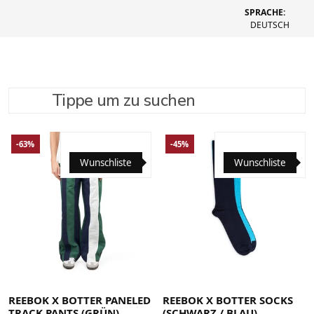
SPRACHE:
DEUTSCH
Tippe um zu suchen
SUCHE VERFEINERN
EMPFOHLEN
-63%
-45%
Wunschliste
Wunschliste
Large
Medium
Small
X-Large
38-41
42-45
REEBOK X BOTTER PANELED
REEBOK X BOTTER SOCKS
TRACK PANTS (GRÜN)
(SCHWARZ / BLAU)