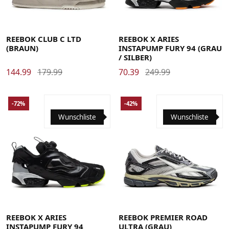
37.5
38.5
39
40
40.5
41
42
42.5
43
44
44.5
45
45.5
46
37.5
38.5
39
40
40.5
41
42
42.5
43
REEBOK CLUB C LTD
REEBOK X ARIES
(BRAUN)
INSTAPUMP FURY 94 (GRAU
/ SILBER)
144.99
179.99
70.39
249.99
-72%
-42%
Wunschliste
Wunschliste
35
36
36.5
37.5
38.5
39
40
40.5
41
42
42.5
37.5
38.5
39
40
40.5
41
42
42.5
43
43
44
44.5
45
45.5
46
47
REEBOK X ARIES
REEBOK PREMIER ROAD
INSTAPUMP FURY 94
ULTRA (GRAU)