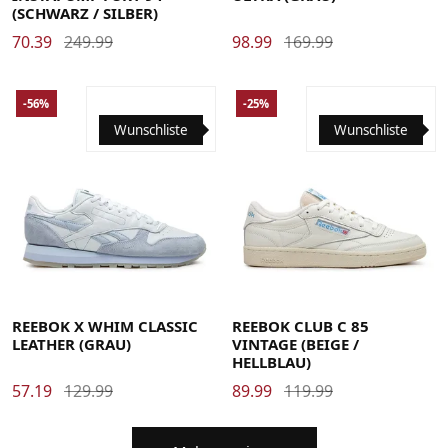
(SCHWARZ / SILBER)
70.39
249.99
98.99
169.99
-56%
-25%
Wunschliste
Wunschliste
37.5
38.5
39
40
40.5
41
42
42.5
43
44
44.5
37.5
38.5
39
40
40.5
41
42
42.5
43
44
44.5
45
45.5
46
45
45.5
46
REEBOK X WHIM CLASSIC
REEBOK CLUB C 85
LEATHER (GRAU)
VINTAGE (BEIGE /
HELLBLAU)
57.19
129.99
89.99
119.99