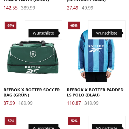
142.55
389.99
27.49
49.99
-54%
-65%
Wunschliste
Wunschliste
Large
Medium
Small
X-Large
REEBOK X BOTTER SOCCER
REEBOK X BOTTER PADDED
BAG (GRÜN)
LS POLO (BLAU)
87.99
189.99
110.87
319.99
-52%
-52%
Wunschliste
Wunschliste