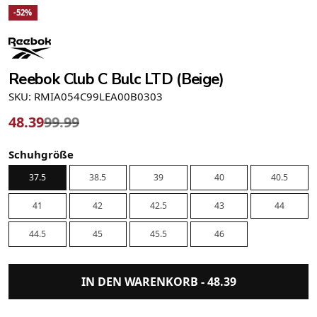
-52%
Reebok Club C Bulc LTD (Beige)
SKU: RMIA054C99LEA00B0303
48.39
99.99
Schuhgröße
37.5
38.5
39
40
40.5
41
42
42.5
43
44
44.5
45
45.5
46
IN DEN WARENKORB -
48.39