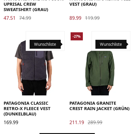
UPRISAL CREW
VEST (GRAU)
SWEATSHIRT (GRAU)
47.51
74.99
89.99
119.99
-27%
Wunschliste
Wunschliste
Large
Medium
Small
X-Large
X-Small
XX-Large
Large
Medium
Small
X-Large
PATAGONIA CLASSIC
PATAGONIA GRANITE
RETRO-X FLEECE VEST
CREST RAIN JACKET (GRÜN)
(DUNKELBLAU)
169.99
211.19
289.99