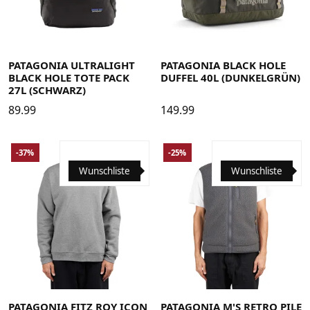
PATAGONIA ULTRALIGHT
PATAGONIA BLACK HOLE
BLACK HOLE TOTE PACK
DUFFEL 40L (DUNKELGRÜN)
27L (SCHWARZ)
89.99
149.99
-37%
-25%
Wunschliste
Wunschliste
Large
Medium
Small
X-Large
X-Small
Large
Medium
Small
X-Large
X-Small
XX-Large
XX-Small
XX-Large
PATAGONIA FITZ ROY ICON
PATAGONIA M'S RETRO PILE