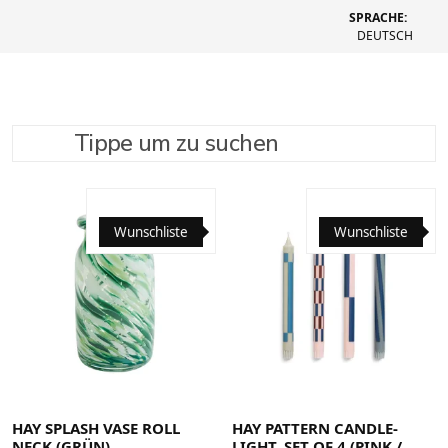
SPRACHE:
DEUTSCH
Tippe um zu suchen
SUCHE VERFEINERN
EMPFOHLEN
Wunschliste
Wunschliste
HAY SPLASH VASE ROLL
HAY PATTERN CANDLE-
NECK (GRÜN)
LIGHT, SET OF 4 (PINK /