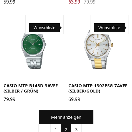
59.99
63.99
79.99
Wunschliste
Wunschliste
CASIO MTP-B145D-3AVEF
CASIO MTP-1302PSG-7AVEF
(SILBER / GRÜN)
(SILBER/GOLD)
79.99
69.99
Mehr anzeigen
1
2
3