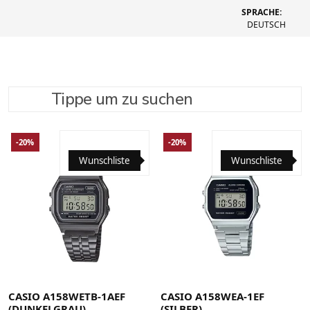
SPRACHE:
DEUTSCH
Tippe um zu suchen
SUCHE VERFEINERN
EMPFOHLEN
-20%
-20%
Wunschliste
Wunschliste
CASIO A158WETB-1AEF
CASIO A158WEA-1EF
(DUNKELGRAU)
(SILBER)