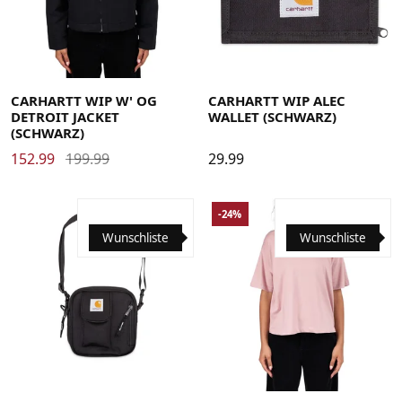
Medium
Small
X-Small
CARHARTT WIP W' OG
CARHARTT WIP ALEC
DETROIT JACKET
WALLET (SCHWARZ)
(SCHWARZ)
152.99
199.99
29.99
-24%
Wunschliste
Wunschliste
Medium
Small
X-Small