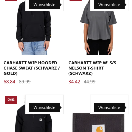
Wunschliste
Wunschliste
Large
Medium
Small
X-Large
Medium
Small
X-Small
CARHARTT WIP HOODED
CARHARTT WIP W' S/S
CHASE SWEAT (SCHWARZ /
NELSON T-SHIRT
GOLD)
(SCHWARZ)
68.84
89.99
34.42
44.99
-24%
Wunschliste
Wunschliste