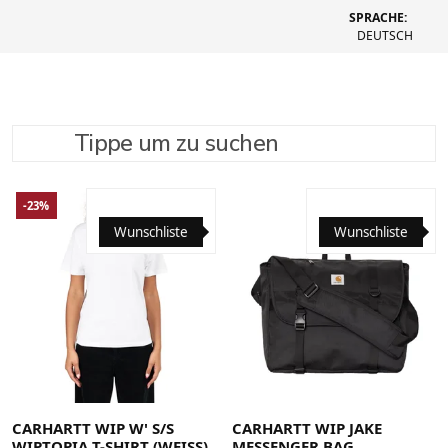
SPRACHE:
DEUTSCH
Tippe um zu suchen
SUCHE VERFEINERN
EMPFOHLEN
-23%
Wunschliste
Wunschliste
Large
Medium
Small
X-Small
CARHARTT WIP W' S/S
CARHARTT WIP JAKE
WIPTOPIA T-SHIRT (WEISS)
MESSENGER BAG