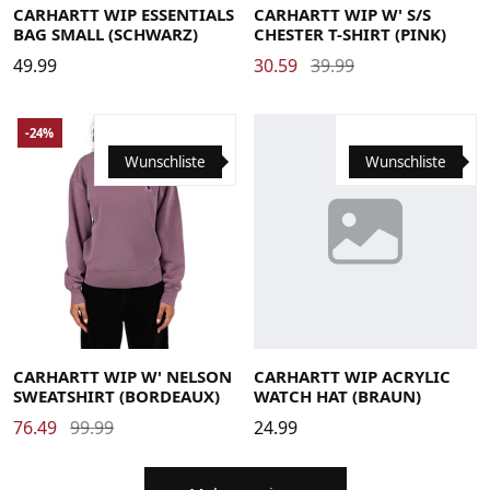
CARHARTT WIP ESSENTIALS
CARHARTT WIP W' S/S
BAG SMALL (SCHWARZ)
CHESTER T-SHIRT (PINK)
49.99
30.59
39.99
-24%
Wunschliste
Wunschliste
Large
Medium
Small
X-Small
CARHARTT WIP W' NELSON
CARHARTT WIP ACRYLIC
SWEATSHIRT (BORDEAUX)
WATCH HAT (BRAUN)
76.49
99.99
24.99