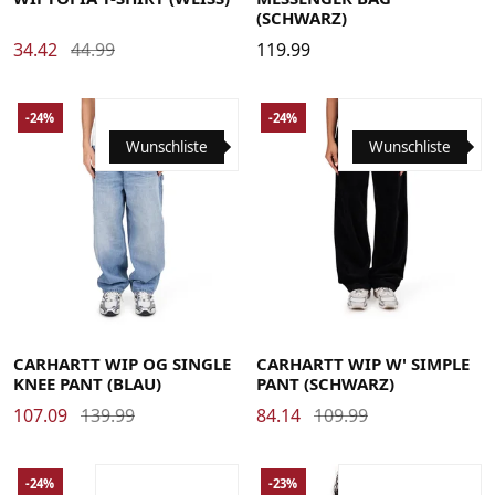
(SCHWARZ)
34.42
44.99
119.99
-24%
-24%
Wunschliste
Wunschliste
Large
Medium
Small
X-Large
26
27
28
29
30
31
CARHARTT WIP OG SINGLE
CARHARTT WIP W' SIMPLE
KNEE PANT (BLAU)
PANT (SCHWARZ)
107.09
139.99
84.14
109.99
-24%
-23%