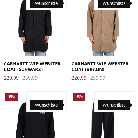
Wunschliste
Wunschliste
Large
Medium
Small
X-Large
Large
Medium
Small
X-Large
CARHARTT WIP WEBSTER
CARHARTT WIP WEBSTER
COAT (SCHWARZ)
COAT (BRAUN)
220.99
259.99
220.99
259.99
-15%
-15%
Wunschliste
Wunschliste