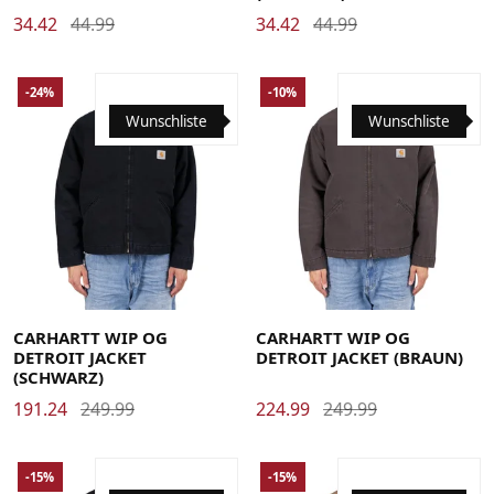
34.42
44.99
34.42
44.99
-24%
-10%
Wunschliste
Wunschliste
Large
Medium
Small
X-Large
Large
Medium
Small
X-Large
CARHARTT WIP OG
CARHARTT WIP OG
DETROIT JACKET
DETROIT JACKET (BRAUN)
(SCHWARZ)
191.24
249.99
224.99
249.99
-15%
-15%