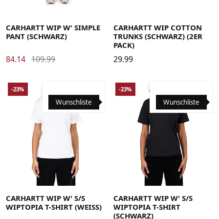
26
27
28
29
30
31
Large
Medium
Small
X-Large
CARHARTT WIP W' SIMPLE
CARHARTT WIP COTTON
PANT (SCHWARZ)
TRUNKS (SCHWARZ) (2ER
PACK)
84.14
109.99
29.99
-23%
-23%
Wunschliste
Wunschliste
Large
Medium
Small
X-Small
Large
Medium
Small
X-Small
CARHARTT WIP W' S/S
CARHARTT WIP W' S/S
WIPTOPIA T-SHIRT (WEISS)
WIPTOPIA T-SHIRT
(SCHWARZ)