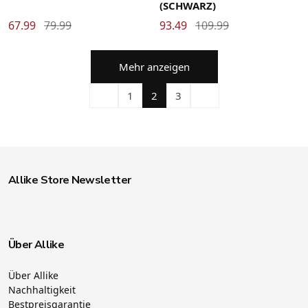
(SCHWARZ)
67.99
79.99
93.49
109.99
Mehr anzeigen
1
2
3
Allike Store Newsletter
Über Allike
Über Allike
Nachhaltigkeit
Bestpreisgarantie