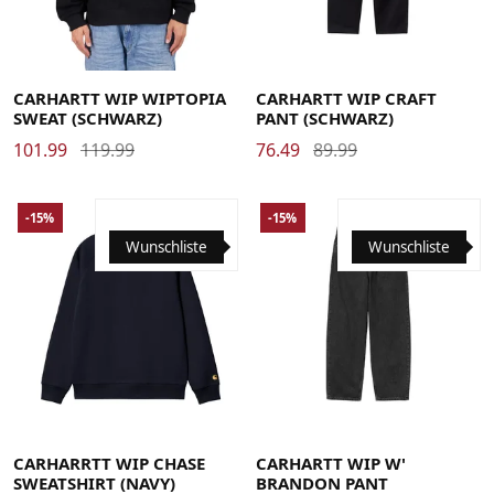
Large
Medium
Small
X-Large
29
30
31
32
33
34
36
CARHARTT WIP WIPTOPIA
CARHARTT WIP CRAFT
SWEAT (SCHWARZ)
PANT (SCHWARZ)
101.99
119.99
76.49
89.99
-15%
-15%
Wunschliste
Wunschliste
Large
Medium
Small
X-Large
Large
Medium
Small
X-Small
CARHARRTT WIP CHASE
CARHARTT WIP W'
SWEATSHIRT (NAVY)
BRANDON PANT