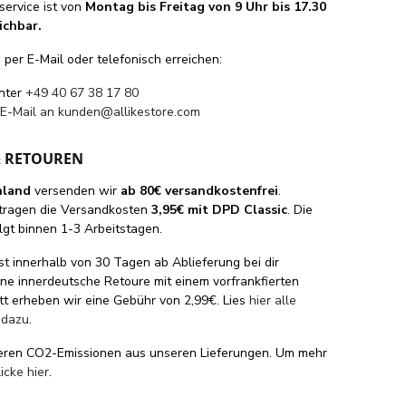
ervice ist von
Montag bis Freitag von 9 Uhr bis 17.30
ichbar.
per E-Mail oder telefonisch erreichen:
unter
+49 40 67 38 17 80
 E-Mail an
kunden@allikestore.com
& RETOUREN
hland
versenden wir
ab 80€ versandkostenfrei
.
tragen die Versandkosten
3,95€ mit DPD Classic
. Die
lgt binnen 1-3 Arbeitstagen.
st innerhalb von 30 Tagen ab Ablieferung bei dir
eine innerdeutsche Retoure mit einem vorfrankfierten
tt erheben wir eine Gebühr von 2,99€. Lies
hier alle
 dazu
.
eren CO2-Emissionen aus unseren Lieferungen. Um mehr
licke hier
.