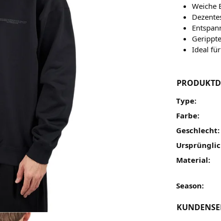
Weiche 
Dezentes
Entspan
Gerippt
Ideal fü
PRODUKTD
Type:
Farbe:
Geschlecht:
Ursprünglic
Material:
Season:
KUNDENSE