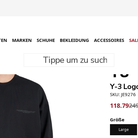
TEN
MARKEN
SCHUHE
BEKLEIDUNG
ACCESSOIRES
SAL
Tippe um zu suchen
-52%
Y-3 Log
SKU: JE9276
118.79
24
Größe
Large