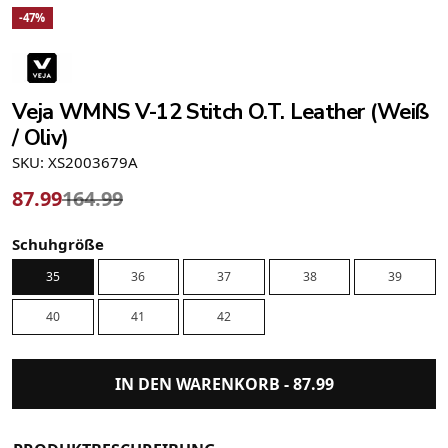
-47%
Veja WMNS V-12 Stitch O.T. Leather (Weiß
/ Oliv)
SKU: XS2003679A
87.99
164.99
Schuhgröße
35
36
37
38
39
40
41
42
IN DEN WARENKORB -
87.99