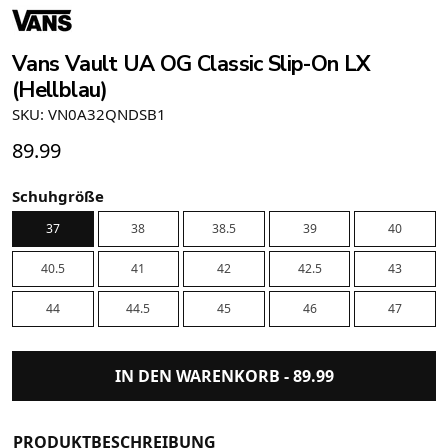
Vans Vault UA OG Classic Slip-On LX
(Hellblau)
SKU: VN0A32QNDSB1
89.99
Schuhgröße
37
38
38.5
39
40
40.5
41
42
42.5
43
44
44.5
45
46
47
IN DEN WARENKORB -
89.99
PRODUKTBESCHREIBUNG