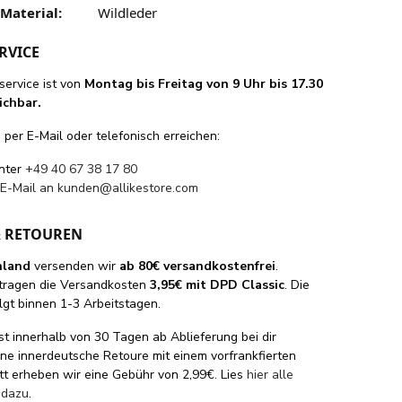
Material:
Wildleder
RVICE
ervice ist von
Montag bis Freitag von 9 Uhr bis 17.30
ichbar.
per E-Mail oder telefonisch erreichen:
unter
+49 40 67 38 17 80
 E-Mail an
kunden@allikestore.com
& RETOUREN
hland
versenden wir
ab 80€ versandkostenfrei
.
tragen die Versandkosten
3,95€ mit DPD Classic
. Die
lgt binnen 1-3 Arbeitstagen.
st innerhalb von 30 Tagen ab Ablieferung bei dir
eine innerdeutsche Retoure mit einem vorfrankfierten
tt erheben wir eine Gebühr von 2,99€. Lies
hier alle
 dazu
.