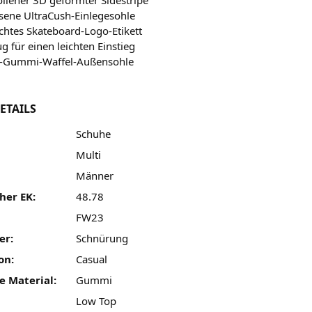
sene UltraCush-Einlegesohle
chtes Skateboard-Logo-Etikett
g für einen leichten Einstieg
r-Gummi-Waffel-Außensohle
ETAILS
Schuhe
Multi
Männer
her EK:
48.78
FW23
er:
Schnürung
on:
Casual
e Material:
Gummi
Low Top