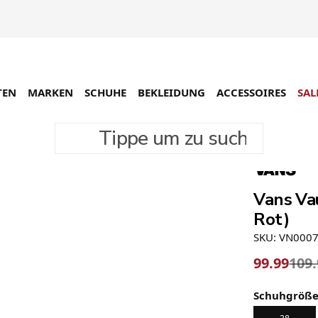
TEN
MARKEN
SCHUHE
BEKLEIDUNG
ACCESSOIRES
SAL
Tippe um zu suchen
-9%
Vans Vau
Rot)
SKU: VN000
99.99
109
Schuhgröß