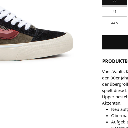
38
41
44.5
PRODUKTB
Vans Vaults 
den 90er Jah
der übergro
spielt diese
Upper besteh
Akzenten.
Neu aufg
Obermat
Aufgebl
Geschwo