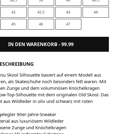
38.5
39
40
40.5
42
42.5
43
44
45
46
47
IN DEN WARENKORB -
99.99
ESCHREIBUNG
Knu Skool Silhouette basiert auf einem Modell aus
ren, als Skateschuhe noch besonders fett waren. Mit
ßen Zunge und dem voluminösen Knöchelkragen
 Low-Top-Silhouette mit dem originalen Old Skool. Das
t aus Wildleder in oliv und schwarz mit roten
elegter 90er-Jahre-Sneaker
erial aus luxuriösem Wildleder
asene Zunge und Knöchelkragen
llener 3D geformter Sidestripe