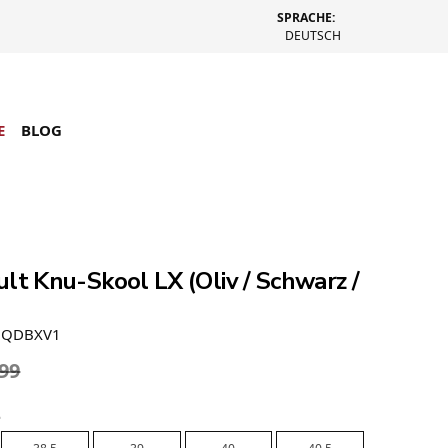
SPRACHE:
DEUTSCH
E
BLOG
lt Knu-Skool LX (Oliv / Schwarz /
7QDBXV1
.99
e