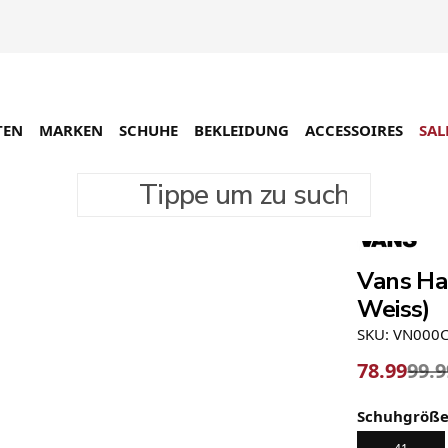
TEN
MARKEN
SCHUHE
BEKLEIDUNG
ACCESSOIRES
SAL
Tippe um zu suchen
-21%
Vans Hal
Weiss)
SKU: VN000
78.99
99.9
Schuhgröß