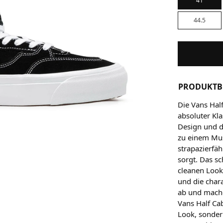
41
44.5
PRODUKTB
Die Vans Hal
absoluter Kla
Design und d
zu einem Mus
strapazierfäh
sorgt. Das s
cleanen Look,
und die char
ab und mache
Vans Half Ca
Look, sonder