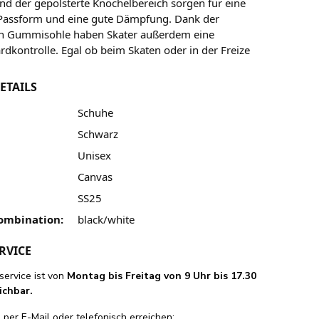
nd der gepolsterte Knöchelbereich sorgen für eine
assform und eine gute Dämpfung. Dank der
en Gummisohle haben Skater außerdem eine
rdkontrolle. Egal ob beim Skaten oder in der Freize
ETAILS
Schuhe
Schwarz
Unisex
Canvas
SS25
ombination:
black/white
RVICE
ervice ist von
Montag bis Freitag von 9 Uhr bis 17.30
ichbar.
per E-Mail oder telefonisch erreichen: