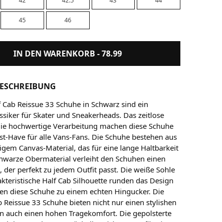
42
42.5
43
44
45
46
IN DEN WARENKORB -
78.99
ESCHREIBUNG
f Cab Reissue 33 Schuhe in Schwarz sind ein
ssiker für Skater und Sneakerheads. Das zeitlose
ie hochwertige Verarbeitung machen diese Schuhe
t-Have für alle Vans-Fans. Die Schuhe bestehen aus
igem Canvas-Material, das für eine lange Haltbarkeit
chwarze Obermaterial verleiht den Schuhen einen
 der perfekt zu jedem Outfit passt. Die weiße Sohle
akteristische Half Cab Silhouette runden das Design
n diese Schuhe zu einem echten Hingucker. Die
b Reissue 33 Schuhe bieten nicht nur einen stylishen
n auch einen hohen Tragekomfort. Die gepolsterte