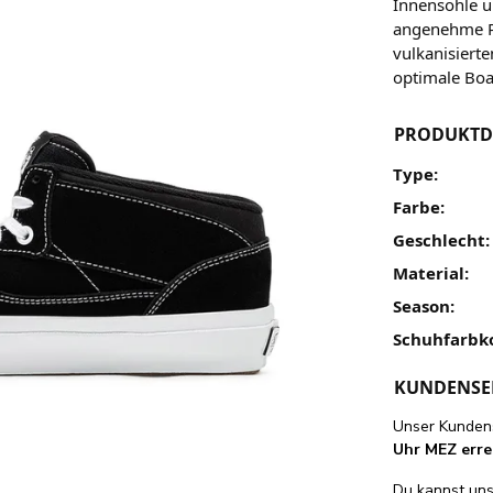
Innensohle u
angenehme P
vulkanisiert
optimale Boa
PRODUKTD
Type:
Farbe:
Geschlecht:
Material:
Season:
Schuhfarbk
KUNDENSE
Unser Kundens
Uhr MEZ erre
Du kannst uns 