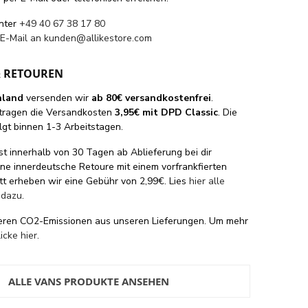
unter
+49 40 67 38 17 80
 E-Mail an
kunden@allikestore.com
& RETOUREN
hland
versenden wir
ab 80€ versandkostenfrei
.
tragen die Versandkosten
3,95€ mit DPD Classic
. Die
lgt binnen 1-3 Arbeitstagen.
st innerhalb von 30 Tagen ab Ablieferung bei dir
eine innerdeutsche Retoure mit einem vorfrankfierten
tt erheben wir eine Gebühr von 2,99€. Lies
hier alle
 dazu
.
eren CO2-Emissionen aus unseren Lieferungen. Um mehr
licke hier
.
ALLE VANS PRODUKTE ANSEHEN