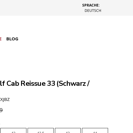
SPRACHE:
DEUTSCH
E
BLOG
f Cab Reissue 33 (Schwarz /
CXJBZ
9
e