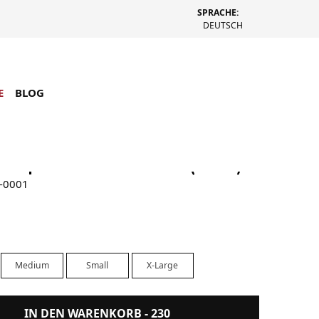
SPRACHE:
DEUTSCH
E
BLOG
herpa Reversible Jacket (Black)
-0001
Medium
Small
X-Large
IN DEN WARENKORB -
230