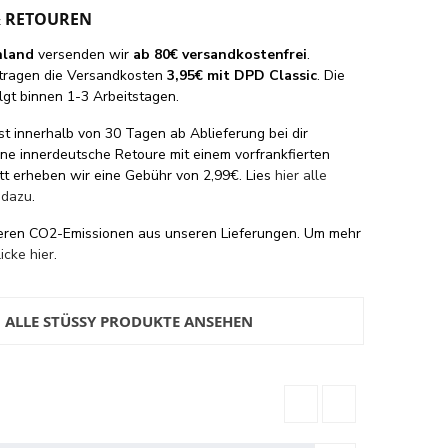
& RETOUREN
hland
versenden wir
ab 80€ versandkostenfrei
.
tragen die Versandkosten
3,95€ mit DPD Classic
. Die
lgt binnen 1-3 Arbeitstagen.
st innerhalb von 30 Tagen ab Ablieferung bei dir
eine innerdeutsche Retoure mit einem vorfrankfierten
tt erheben wir eine Gebühr von 2,99€. Lies
hier alle
 dazu
.
eren CO2-Emissionen aus unseren Lieferungen. Um mehr
licke hier
.
ALLE STÜSSY PRODUKTE ANSEHEN