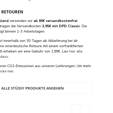
& RETOUREN
hland
versenden wir
ab 80€ versandkostenfrei
.
tragen die Versandkosten
3,95€ mit DPD Classic
. Die
lgt binnen 1-3 Arbeitstagen.
st innerhalb von 30 Tagen ab Ablieferung bei dir
eine innerdeutsche Retoure mit einem vorfrankfierten
tt erheben wir eine Gebühr von 2,99€. Lies
hier alle
 dazu
.
eren CO2-Emissionen aus unseren Lieferungen. Um mehr
licke hier
.
ALLE STÜSSY PRODUKTE ANSEHEN