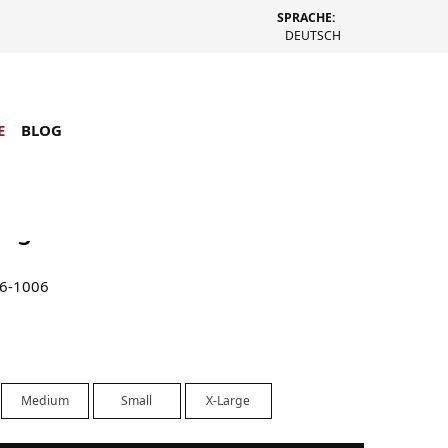
SPRACHE:
DEUTSCH
E
BLOG
Raglan Thermal Basic Stock
56-1006
Medium
Small
X-Large