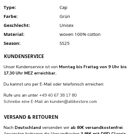
Type:
Cap
Farbe:
Grün
Geschlecht:
Unisex
Material:
woven 100% cotton
Season:
SS25
KUNDENSERVICE
Unser Kundenservice ist von
Montag bis Freitag von 9 Uhr bis
17.30 Uhr MEZ erreichbar.
Du kannst uns per E-Mail oder telefonisch erreichen:
Rufe uns an unter
+49 40 67 38 17 80
Schreibe eine E-Mail an
kunden@allikestore.com
VERSAND & RETOUREN
Nach
Deutschland
versenden wir
ab 80€ versandkostenfrei
.
Ansonsten betragen die Versandkosten
3,95€ mit DPD Classic
.