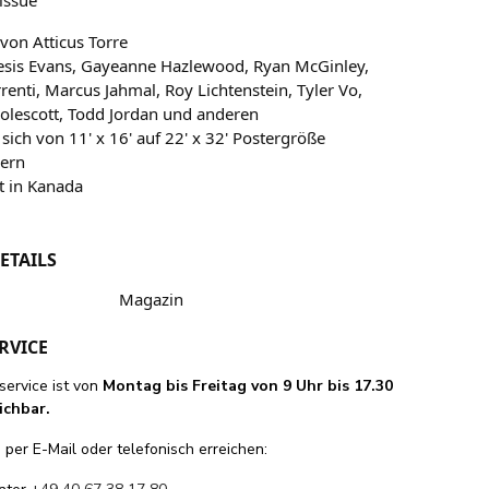
d von Atticus Torre
esis Evans, Gayeanne Hazlewood, Ryan McGinley,
renti, Marcus Jahmal, Roy Lichtenstein, Tyler Vo,
olescott, Todd Jordan und anderen
t sich von 11' x 16' auf 22' x 32' Postergröße
kern
t in Kanada
ETAILS
Magazin
RVICE
ervice ist von
Montag bis Freitag von 9 Uhr bis 17.30
ichbar.
per E-Mail oder telefonisch erreichen: