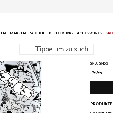
TEN
MARKEN
SCHUHE
BEKLEIDUNG
ACCESSOIRES
SAL
Tippe um zu suchen
Sneeze Mag
Sneeze 
SKU: SN53
29.99
PRODUKTB
'The settings 