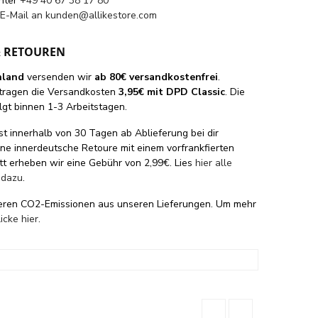
unter
+49 40 67 38 17 80
 E-Mail an
kunden@allikestore.com
& RETOUREN
hland
versenden wir
ab 80€ versandkostenfrei
.
tragen die Versandkosten
3,95€ mit DPD Classic
. Die
lgt binnen 1-3 Arbeitstagen.
st innerhalb von 30 Tagen ab Ablieferung bei dir
eine innerdeutsche Retoure mit einem vorfrankfierten
tt erheben wir eine Gebühr von 2,99€. Lies
hier alle
 dazu
.
eren CO2-Emissionen aus unseren Lieferungen. Um mehr
licke hier
.