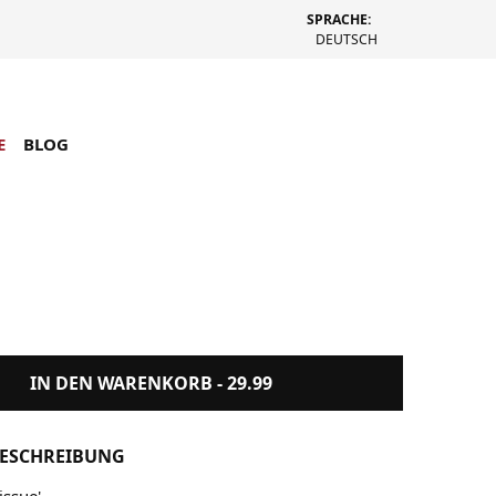
SPRACHE:
DEUTSCH
E
BLOG
Magazine No.53 Fall 2022
IN DEN WARENKORB -
29.99
ESCHREIBUNG
issue'