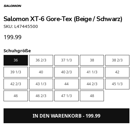
Salomon XT-6 Gore-Tex (Beige / Schwarz)
SKU: L47445500
199.99
Schuhgröße
36
36 2/3
37 1/3
38
38 2/3
39 1/3
40
40 2/3
41 1/3
42
42 2/3
43 1/3
44
44 2/3
45 1/3
46
46 2/3
47 1/3
48
IN DEN WARENKORB -
199.99