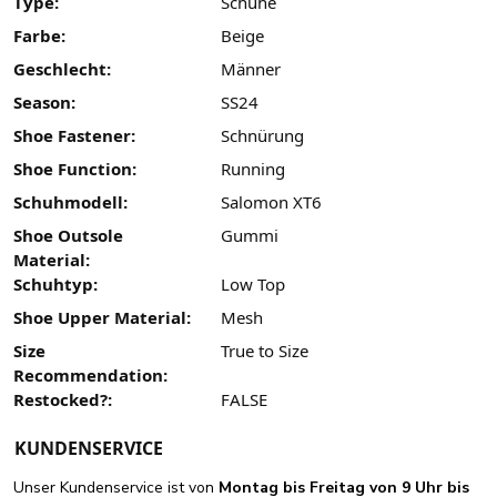
Type:
Schuhe
Farbe:
Beige
Geschlecht:
Männer
Season:
SS24
Shoe Fastener:
Schnürung
Shoe Function:
Running
Schuhmodell:
Salomon XT6
Shoe Outsole
Gummi
Material:
Schuhtyp:
Low Top
Shoe Upper Material:
Mesh
Size
True to Size
Recommendation:
Restocked?:
FALSE
KUNDENSERVICE
Unser Kundenservice ist von
Montag bis Freitag von 9 Uhr bis