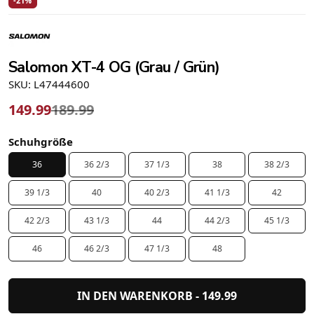
-21%
Salomon XT-4 OG (Grau / Grün)
SKU: L47444600
149.99
189.99
Schuhgröße
36
36 2/3
37 1/3
38
38 2/3
39 1/3
40
40 2/3
41 1/3
42
42 2/3
43 1/3
44
44 2/3
45 1/3
46
46 2/3
47 1/3
48
IN DEN WARENKORB -
149.99