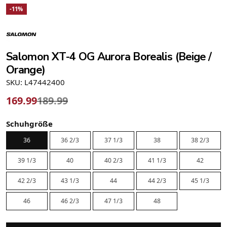
-11%
Salomon XT-4 OG Aurora Borealis (Beige /
Orange)
SKU: L47442400
169.99
189.99
Schuhgröße
36
36 2/3
37 1/3
38
38 2/3
39 1/3
40
40 2/3
41 1/3
42
42 2/3
43 1/3
44
44 2/3
45 1/3
46
46 2/3
47 1/3
48