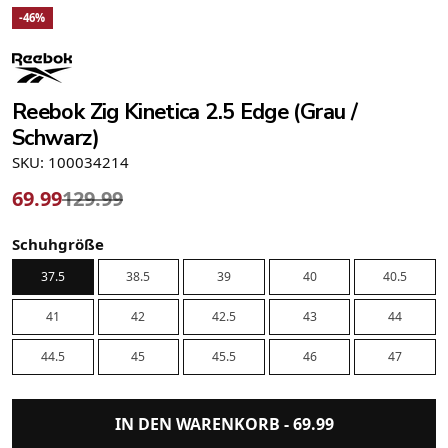
-46%
Reebok Zig Kinetica 2.5 Edge (Grau /
Schwarz)
SKU: 100034214
69.99
129.99
Schuhgröße
37.5
38.5
39
40
40.5
41
42
42.5
43
44
44.5
45
45.5
46
47
IN DEN WARENKORB -
69.99