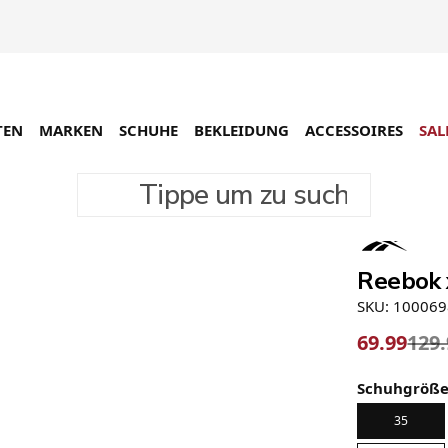
TEN
MARKEN
SCHUHE
BEKLEIDUNG
ACCESSOIRES
SAL
Tippe um zu suchen
-46%
Reebok 
SKU: 10006
69.99
129
Schuhgröß
35