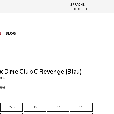
SPRACHE:
DEUTSCH
E
BLOG
x Dime Club C Revenge (Blau)
9826
.99
e
35.5
36
37
37.5