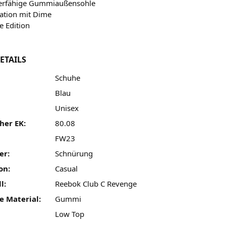
ierfähige Gummiaußensohle
ation mit Dime
te Edition
ETAILS
Schuhe
Blau
Unisex
her EK:
80.08
FW23
er:
Schnürung
on:
Casual
l:
Reebok Club C Revenge
e Material:
Gummi
Low Top