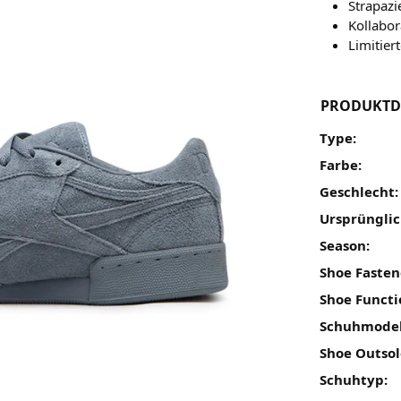
Strapaz
Kollabor
Limitier
PRODUKTD
Type:
Farbe:
Geschlecht:
Ursprünglic
Season:
Shoe Fasten
Shoe Functi
Schuhmodel
Shoe Outsol
Schuhtyp: