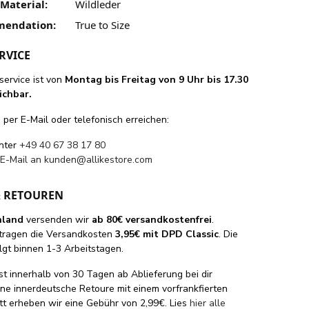
Material:
Wildleder
mendation:
True to Size
RVICE
ervice ist von
Montag bis Freitag von 9 Uhr bis 17.30
ichbar.
per E-Mail oder telefonisch erreichen:
unter
+49 40 67 38 17 80
 E-Mail an
kunden@allikestore.com
& RETOUREN
hland
versenden wir
ab 80€ versandkostenfrei
.
tragen die Versandkosten
3,95€ mit DPD Classic
. Die
lgt binnen 1-3 Arbeitstagen.
st innerhalb von 30 Tagen ab Ablieferung bei dir
eine innerdeutsche Retoure mit einem vorfrankfierten
tt erheben wir eine Gebühr von 2,99€. Lies
hier alle