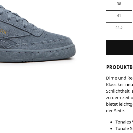
38
41
44.5
PRODUKTB
Dime und Re
Klassiker neu
Schlichtheit
zu dem zeitl
bietet leich
der Seite.
Tonales 
Tonale 