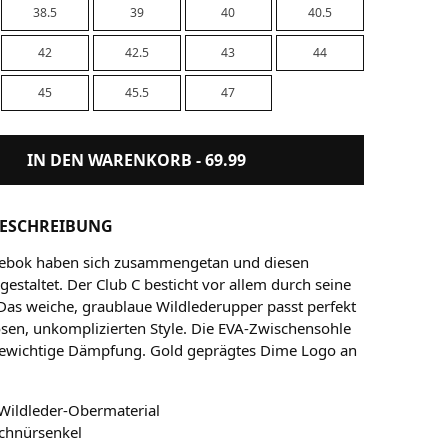
38.5
39
40
40.5
42
42.5
43
44
45
45.5
47
IN DEN WARENKORB -
69.99
ESCHREIBUNG
ebok haben sich zusammengetan und diesen
gestaltet. Der Club C besticht vor allem durch seine
. Das weiche, graublaue Wildlederupper passt perfekt
osen, unkomplizierten Style. Die EVA-Zwischensohle
tgewichtige Dämpfung. Gold geprägtes Dime Logo an
Wildleder-Obermaterial
Schnürsenkel