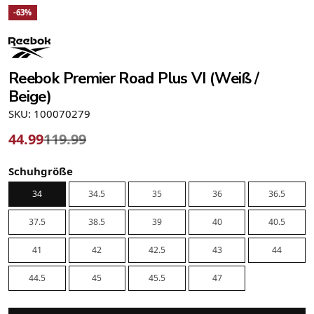
-63%
Reebok Premier Road Plus VI (Weiß /
Beige)
SKU: 100070279
44.99
119.99
Schuhgröße
34
34.5
35
36
36.5
37.5
38.5
39
40
40.5
41
42
42.5
43
44
44.5
45
45.5
47