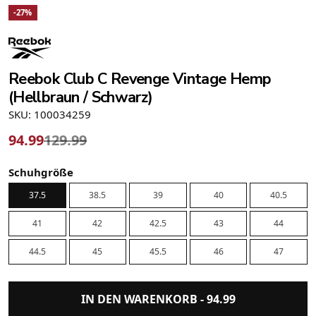
-27%
Reebok Club C Revenge Vintage Hemp
(Hellbraun / Schwarz)
SKU: 100034259
94.99
129.99
Schuhgröße
37.5
38.5
39
40
40.5
41
42
42.5
43
44
44.5
45
45.5
46
47
IN DEN WARENKORB -
94.99