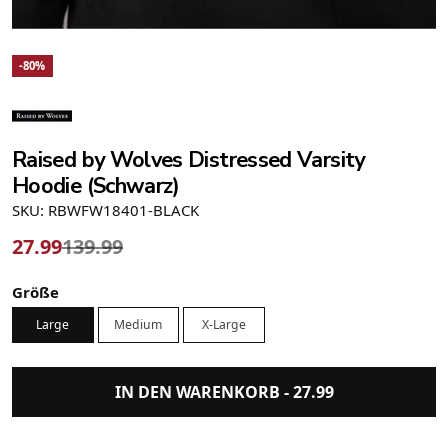
-80%
Raised by Wolves Distressed Varsity
Hoodie (Schwarz)
SKU: RBWFW18401-BLACK
27.99
139.99
Größe
Large
Medium
X-Large
IN DEN WARENKORB -
27.99