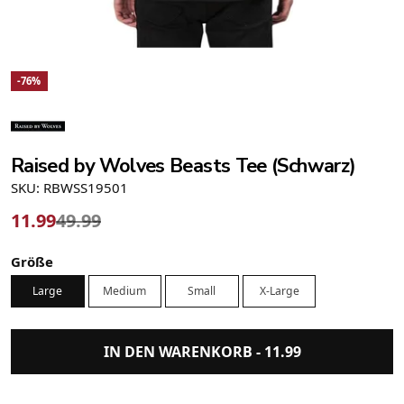
-76%
Raised by Wolves Beasts Tee (Schwarz)
SKU: RBWSS19501
11.99
49.99
Größe
Large
Medium
Small
X-Large
IN DEN WARENKORB -
11.99