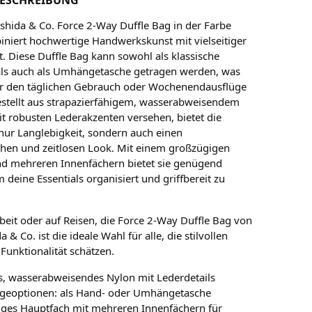
oshida & Co. Force 2-Way Duffle Bag in der Farbe
iniert hochwertige Handwerkskunst mit vielseitiger
t. Diese Duffle Bag kann sowohl als klassische
als auch als Umhängetasche getragen werden, was
für den täglichen Gebrauch oder Wochenendausflüge
stellt aus strapazierfähigem, wasserabweisendem
t robusten Lederakzenten versehen, bietet die
 nur Langlebigkeit, sondern auch einen
chen und zeitlosen Look. Mit einem großzügigen
d mehreren Innenfächern bietet sie genügend
deine Essentials organisiert und griffbereit zu
rbeit oder auf Reisen, die Force 2-Way Duffle Bag von
 & Co. ist die ideale Wahl für alle, die stilvollen
Funktionalität schätzen.
s, wasserabweisendes Nylon mit Lederdetails
ageoptionen: als Hand- oder Umhängetasche
ges Hauptfach mit mehreren Innenfächern für