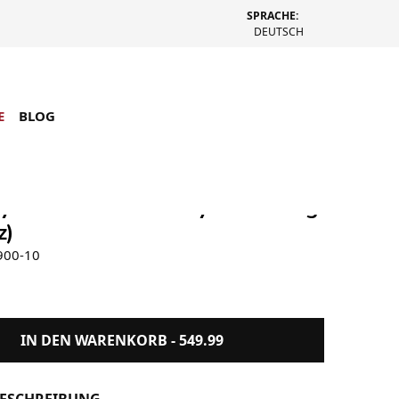
SPRACHE:
DEUTSCH
E
BLOG
by Yoshida Force 2Way Duffle Bag
z)
900-10
IN DEN WARENKORB -
549.99
ESCHREIBUNG