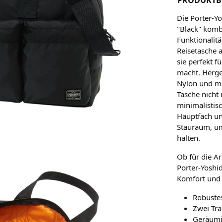
Die Porter-Y
"Black" komb
Funktionalitä
Reisetasche 
sie perfekt 
macht. Herge
Nylon und mi
Tasche nicht
minimalistis
Hauptfach un
Stauraum, um 
halten.
Ob für die A
Porter-Yoshida
Komfort und 
Robuste
Zwei Tr
Geräumi