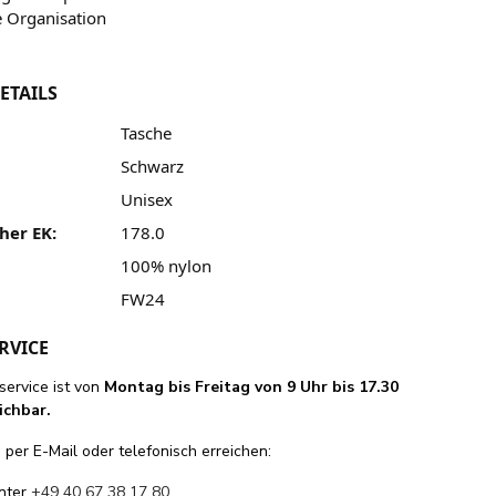
e Organisation
ETAILS
Tasche
Schwarz
Unisex
her EK:
178.0
100% nylon
FW24
RVICE
ervice ist von
Montag bis Freitag von 9 Uhr bis 17.30
ichbar.
per E-Mail oder telefonisch erreichen:
unter
+49 40 67 38 17 80