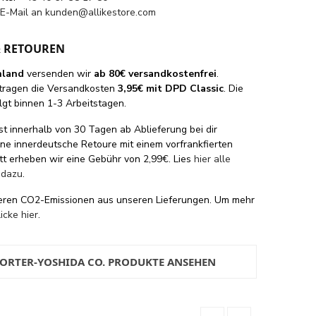
 E-Mail an
kunden@allikestore.com
& RETOUREN
hland
versenden wir
ab 80€ versandkostenfrei
.
tragen die Versandkosten
3,95€ mit DPD Classic
. Die
lgt binnen 1-3 Arbeitstagen.
st innerhalb von 30 Tagen ab Ablieferung bei dir
eine innerdeutsche Retoure mit einem vorfrankfierten
tt erheben wir eine Gebühr von 2,99€. Lies
hier alle
 dazu
.
eren CO2-Emissionen aus unseren Lieferungen. Um mehr
licke hier
.
PORTER-YOSHIDA CO. PRODUKTE ANSEHEN