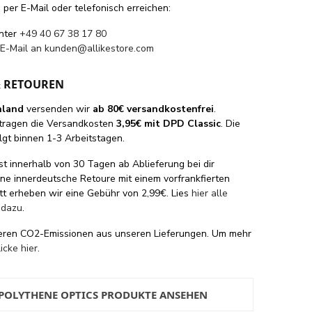
per E-Mail oder telefonisch erreichen:
unter
+49 40 67 38 17 80
 E-Mail an
kunden@allikestore.com
& RETOUREN
hland
versenden wir
ab 80€ versandkostenfrei
.
tragen die Versandkosten
3,95€ mit DPD Classic
. Die
lgt binnen 1-3 Arbeitstagen.
st innerhalb von 30 Tagen ab Ablieferung bei dir
eine innerdeutsche Retoure mit einem vorfrankfierten
tt erheben wir eine Gebühr von 2,99€. Lies
hier alle
 dazu
.
eren CO2-Emissionen aus unseren Lieferungen. Um mehr
licke hier
.
 POLYTHENE OPTICS PRODUKTE ANSEHEN