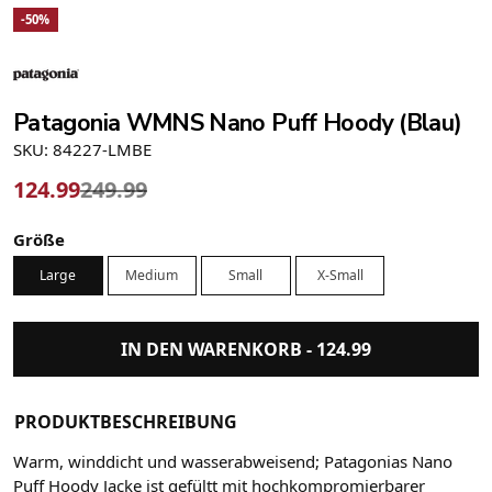
-50%
Patagonia WMNS Nano Puff Hoody (Blau)
SKU: 84227-LMBE
124.99
249.99
Größe
Large
Medium
Small
X-Small
IN DEN WARENKORB -
124.99
PRODUKTBESCHREIBUNG
Warm, winddicht und wasserabweisend; Patagonias Nano
Puff Hoody Jacke ist gefültt mit hochkompromierbarer