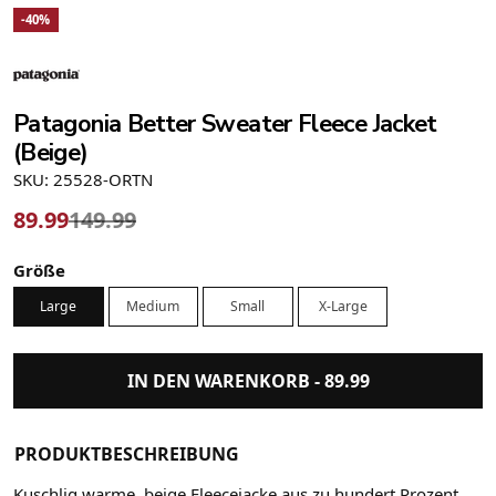
-40%
Patagonia Better Sweater Fleece Jacket
(Beige)
SKU: 25528-ORTN
89.99
149.99
Größe
Large
Medium
Small
X-Large
IN DEN WARENKORB -
89.99
PRODUKTBESCHREIBUNG
Kuschlig warme, beige Fleecejacke aus zu hundert Prozent