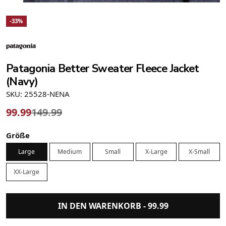
-33%
Patagonia Better Sweater Fleece Jacket
(Navy)
SKU: 25528-NENA
99.99
149.99
Größe
Large
Medium
Small
X-Large
X-Small
XX-Large
IN DEN WARENKORB -
99.99