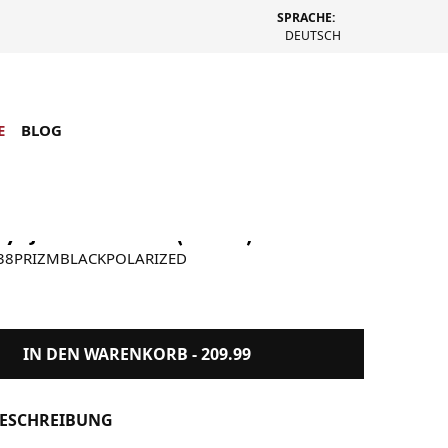
SPRACHE:
DEUTSCH
E
BLOG
yejacket Redux (Silber)
38PRIZMBLACKPOLARIZED
IN DEN WARENKORB -
209.99
ESCHREIBUNG