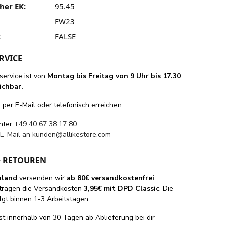
her EK:
95.45
FW23
:
FALSE
RVICE
ervice ist von
Montag bis Freitag von 9 Uhr bis 17.30
ichbar.
per E-Mail oder telefonisch erreichen:
unter
+49 40 67 38 17 80
 E-Mail an
kunden@allikestore.com
& RETOUREN
hland
versenden wir
ab 80€ versandkostenfrei
.
tragen die Versandkosten
3,95€ mit DPD Classic
. Die
lgt binnen 1-3 Arbeitstagen.
st innerhalb von 30 Tagen ab Ablieferung bei dir