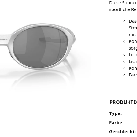
Diese Sonnen
sportliche Re
Das
Str
mit
Kom
sorg
Lic
Lich
Kon
Far
PRODUKTD
Type:
Farbe:
Geschlecht: