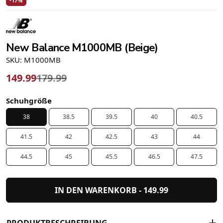
-17%
New Balance M1000MB (Beige)
SKU: M1000MB
149.99
179.99
Schuhgröße
38
38.5
39.5
40
40.5
41.5
42
42.5
43
44
44.5
45
45.5
46.5
47.5
IN DEN WARENKORB -
149.99