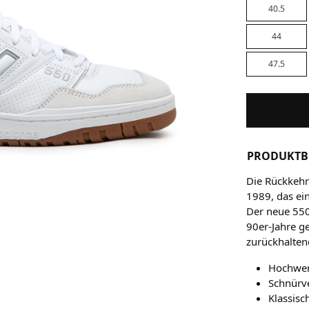
40.5
44
47.5
PRODUKTB
Die Rückkehr
1989, das ei
Der neue 550
90er-Jahre ge
zurückhalten
Hochwer
Schnürve
Klassisc