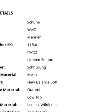
ETAILS
Schuhe
Weiß
Männer
her EK:
115.0
FW22
:
Limited Edition
er:
Schnürung
 Material:
Mesh
l:
New Balance 550
e Material:
Gummi
Low Top
Material:
Leder / Wildleder
mendation:
True to Size