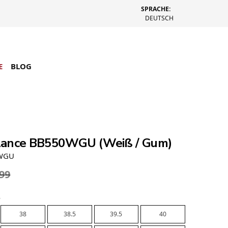
SPRACHE:
DEUTSCH
E
BLOG
lance BB550WGU (Weiß / Gum)
0WGU
.99
e
38
38.5
39.5
40