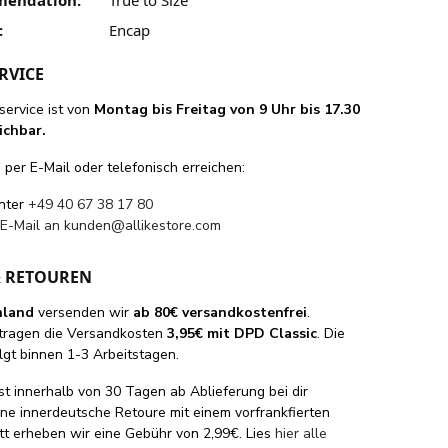
:
Encap
RVICE
ervice ist von
Montag bis Freitag von 9 Uhr bis 17.30
ichbar.
per E-Mail oder telefonisch erreichen:
unter
+49 40 67 38 17 80
 E-Mail an
kunden@allikestore.com
& RETOUREN
hland
versenden wir
ab 80€ versandkostenfrei
.
tragen die Versandkosten
3,95€ mit DPD Classic
. Die
lgt binnen 1-3 Arbeitstagen.
st innerhalb von 30 Tagen ab Ablieferung bei dir
eine innerdeutsche Retoure mit einem vorfrankfierten
tt erheben wir eine Gebühr von 2,99€. Lies
hier alle