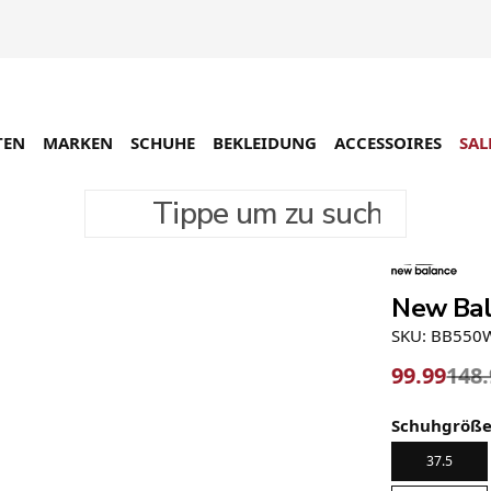
TEN
MARKEN
SCHUHE
BEKLEIDUNG
ACCESSOIRES
SAL
Tippe um zu suchen
-33%
New Ba
SKU: BB55
99.99
148
Schuhgröß
37.5