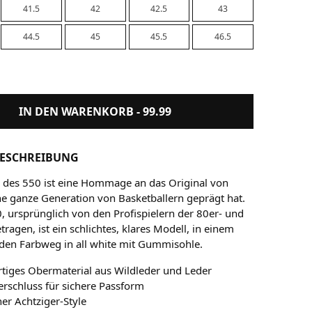
41.5
42
42.5
43
44.5
45
45.5
46.5
IN DEN WARENKORB -
99.99
ESCHREIBUNG
 des 550 ist eine Hommage an das Original von
ne ganze Generation von Basketballern geprägt hat.
, ursprünglich von den Profispielern der 80er- und
tragen, ist ein schlichtes, klares Modell, in einem
den Farbweg in all white mit Gummisohle.
tiges Obermaterial aus Wildleder und Leder
rschluss für sichere Passform
her Achtziger-Style