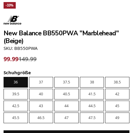
-33%
New Balance BB550PWA "Marblehead"
(Beige)
SKU: BB550PWA
99.99
149.99
Schuhgröße
36
37
37.5
38
38.5
39.5
40
40.5
41.5
42
42.5
43
44
44.5
45
45.5
46.5
47
47.5
49