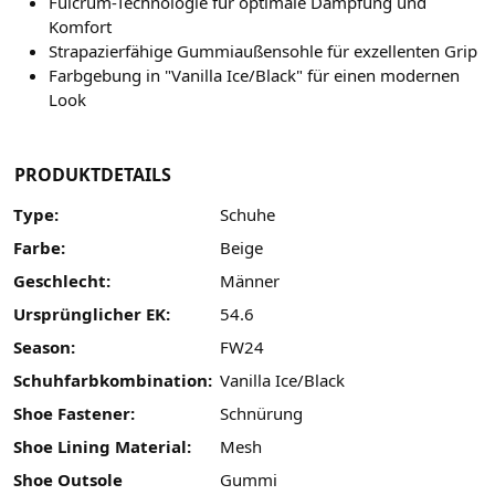
Fulcrum-Technologie für optimale Dämpfung und
Komfort
Strapazierfähige Gummiaußensohle für exzellenten Grip
Farbgebung in "Vanilla Ice/Black" für einen modernen
Look
PRODUKTDETAILS
Type:
Schuhe
Farbe:
Beige
Geschlecht:
Männer
Ursprünglicher EK:
54.6
Season:
FW24
Schuhfarbkombination:
Vanilla Ice/Black
Shoe Fastener:
Schnürung
Shoe Lining Material:
Mesh
Shoe Outsole
Gummi