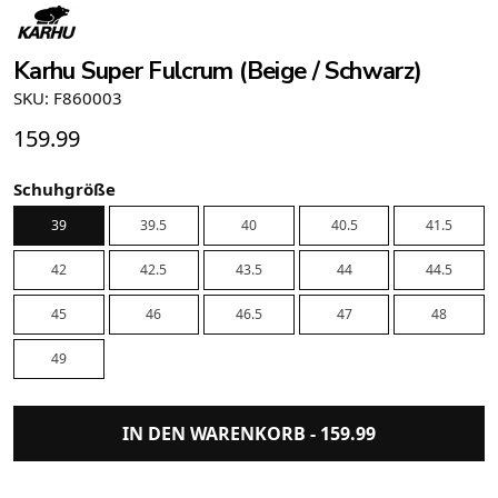
Karhu Super Fulcrum (Beige / Schwarz)
SKU: F860003
159.99
Schuhgröße
39
39.5
40
40.5
41.5
42
42.5
43.5
44
44.5
45
46
46.5
47
48
49
IN DEN WARENKORB -
159.99