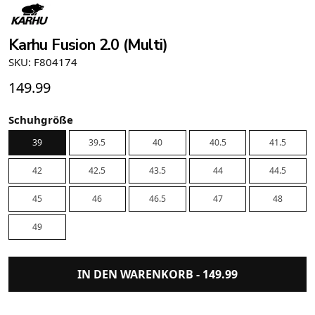
Karhu Fusion 2.0 (Multi)
SKU: F804174
149.99
Schuhgröße
39
39.5
40
40.5
41.5
42
42.5
43.5
44
44.5
45
46
46.5
47
48
49
IN DEN WARENKORB -
149.99