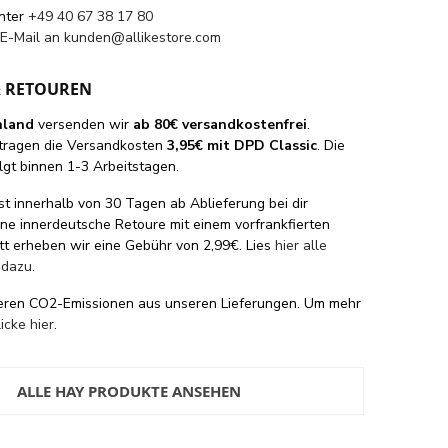
unter
+49 40 67 38 17 80
 E-Mail an
kunden@allikestore.com
& RETOUREN
hland
versenden wir
ab 80€ versandkostenfrei
.
tragen die Versandkosten
3,95€ mit DPD Classic
. Die
lgt binnen 1-3 Arbeitstagen.
st innerhalb von 30 Tagen ab Ablieferung bei dir
eine innerdeutsche Retoure mit einem vorfrankfierten
tt erheben wir eine Gebühr von 2,99€. Lies
hier alle
 dazu
.
eren CO2-Emissionen aus unseren Lieferungen. Um mehr
licke hier
.
ALLE HAY PRODUKTE ANSEHEN