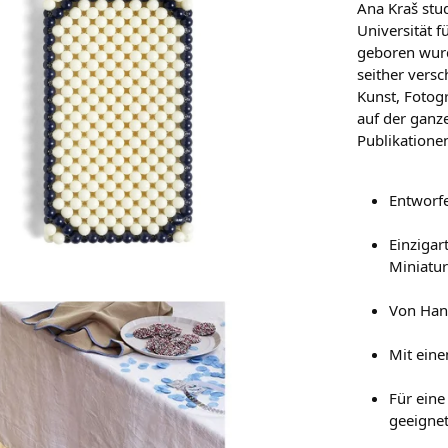
Ana Kraš stu
Universität 
geboren wurd
seither vers
Kunst, Fotog
auf der ganze
Publikationen
Entworf
Einzigar
Miniatur
Von Han
Mit eine
Für ein
geeignet