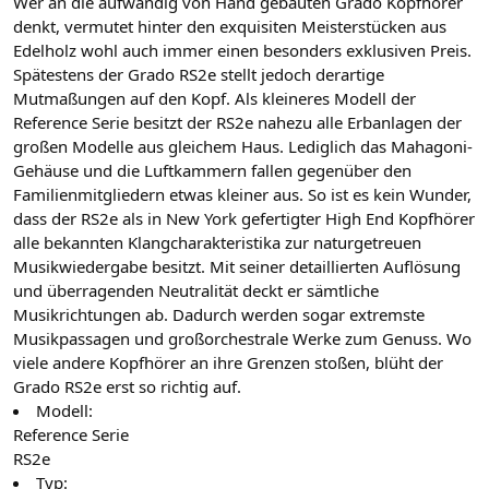
Wer an die aufwändig von Hand gebauten Grado Kopfhörer
denkt, vermutet hinter den exquisiten Meisterstücken aus
Edelholz wohl auch immer einen besonders exklusiven Preis.
Spätestens der Grado RS2e stellt jedoch derartige
Mutmaßungen auf den Kopf. Als kleineres Modell der
Reference Serie besitzt der RS2e nahezu alle Erbanlagen der
großen Modelle aus gleichem Haus. Lediglich das Mahagoni-
Gehäuse und die Luftkammern fallen gegenüber den
Familienmitgliedern etwas kleiner aus. So ist es kein Wunder,
dass der RS2e als in New York gefertigter High End Kopfhörer
alle bekannten Klangcharakteristika zur naturgetreuen
Musikwiedergabe besitzt. Mit seiner detaillierten Auflösung
und überragenden Neutralität deckt er sämtliche
Musikrichtungen ab. Dadurch werden sogar extremste
Musikpassagen und großorchestrale Werke zum Genuss. Wo
viele andere Kopfhörer an ihre Grenzen stoßen, blüht der
Grado RS2e erst so richtig auf.
Modell:
Reference Serie
RS2e
Typ: