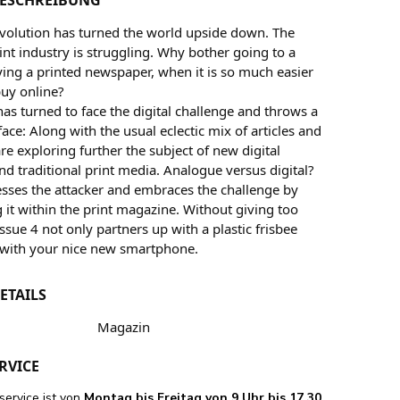
revolution has turned the world upside down. The
rint industry is struggling. Why bother going to a
ing a printed newspaper, when it is so much easier
buy online?
as turned to face the digital challenge and throws a
 face: Along with the usual eclectic mix of articles and
re exploring further the subject of new digital
d traditional print media. Analogue versus digital?
esses the attacker and embraces the challenge by
 it within the print magazine. Without giving too
sue 4 not only partners up with a plastic frisbee
o with your nice new smartphone.
ETAILS
Magazin
RVICE
ervice ist von
Montag bis Freitag von 9 Uhr bis 17.30