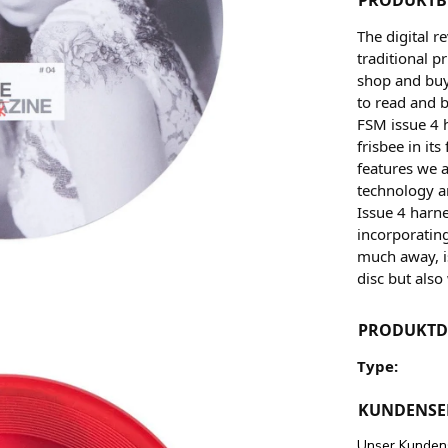
The digital 
traditional p
shop and buy
to read and 
FSM issue 4 h
frisbee in its
features we a
technology an
Issue 4 harn
incorporating
much away, is
disc but als
PRODUKTD
Type:
KUNDENSE
Unser Kundens