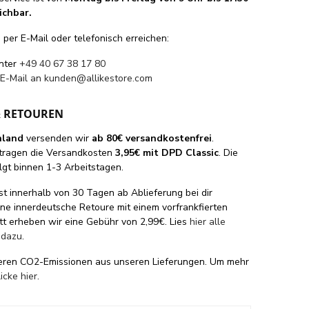
ichbar.
per E-Mail oder telefonisch erreichen:
unter
+49 40 67 38 17 80
 E-Mail an
kunden@allikestore.com
& RETOUREN
hland
versenden wir
ab 80€ versandkostenfrei
.
tragen die Versandkosten
3,95€ mit DPD Classic
. Die
lgt binnen 1-3 Arbeitstagen.
st innerhalb von 30 Tagen ab Ablieferung bei dir
eine innerdeutsche Retoure mit einem vorfrankfierten
tt erheben wir eine Gebühr von 2,99€. Lies
hier alle
 dazu
.
eren CO2-Emissionen aus unseren Lieferungen. Um mehr
licke hier
.