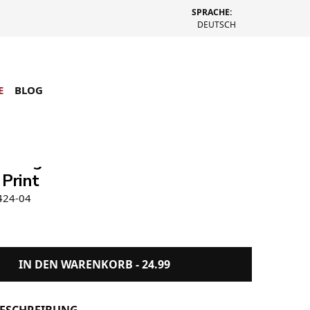
SPRACHE:
DEUTSCH
E
BLOG
lemagazine Volume 4 The Death
 Print
424-04
IN DEN WARENKORB -
24.99
ESCHREIBUNG