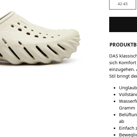
42-43
PRODUKTB
DAS klassisc
sich Komfort
einzugehen. 
Stil bringt d
Unglaubl
Vollstän
Wasserf
Gramm
Belüftun
ab
Einfach 
Beweglic