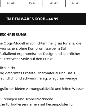
43-44
45-46
46-47
48-49
IN DEN WARENKORB -
44.99
ESCHREIBUNG
he Clogs-Modell in schlichtem hellgrau
für alle, die
 wünschen, ohne Kompromisse beim Stil
Auffallend ergonomisches Design und sportlicher
en Streetwear-Style auf den Punkt.
ich leicht
dig geformtes Croslite-Obermaterial und Basis
reundlich und schwimmfähig, wiegt nur wenige
gslöcher bieten Atmungsaktivität und leiten Wasser
zu reinigen und schnelltrocknend
he Turbo-Fersenriemen mit Fersenpolster für