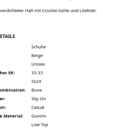
verdichteter Halt mit Croslite-Sohle und LiteRide-
ETAILS
Schuhe
Beige
Unisex
her EK:
33.33
SS24
ombination:
Bone
er:
Slip On
on:
Casual
e Material:
Gummi
Low Top