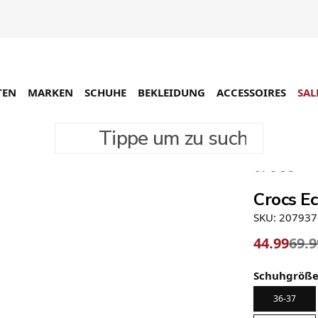
TEN
MARKEN
SCHUHE
BEKLEIDUNG
ACCESSOIRES
SAL
Tippe um zu suchen
-36%
Crocs E
SKU: 207937
44.99
69.9
Schuhgröß
36-37