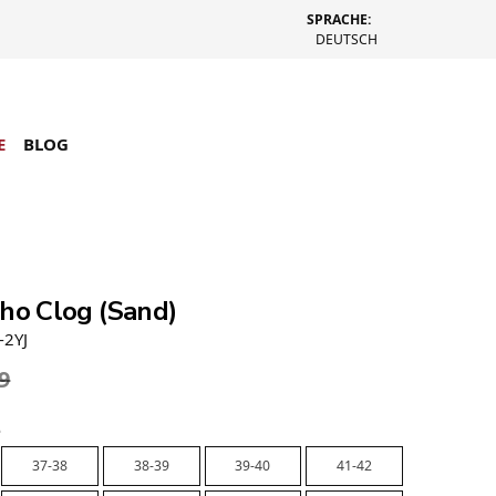
SPRACHE:
DEUTSCH
E
BLOG
cho Clog (Sand)
-2YJ
9
e
37-38
38-39
39-40
41-42