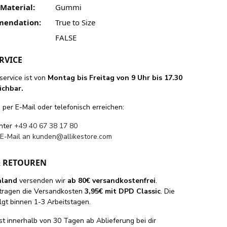
Material:
Gummi
mendation:
True to Size
FALSE
RVICE
ervice ist von
Montag bis Freitag von 9 Uhr bis 17.30
ichbar.
per E-Mail oder telefonisch erreichen:
unter
+49 40 67 38 17 80
 E-Mail an
kunden@allikestore.com
& RETOUREN
hland
versenden wir
ab 80€ versandkostenfrei
.
tragen die Versandkosten
3,95€ mit DPD Classic
. Die
lgt binnen 1-3 Arbeitstagen.
st innerhalb von 30 Tagen ab Ablieferung bei dir