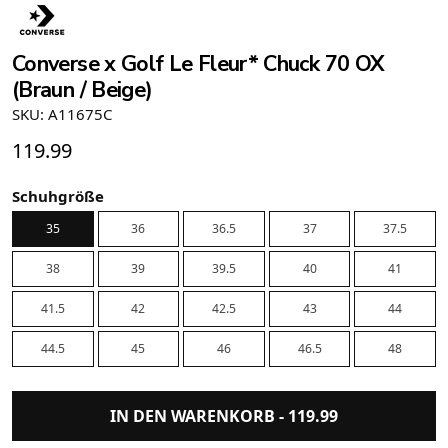
Converse x Golf Le Fleur* Chuck 70 OX
(Braun / Beige)
SKU: A11675C
119.99
Schuhgröße
35
36
36.5
37
37.5
38
39
39.5
40
41
41.5
42
42.5
43
44
44.5
45
46
46.5
48
IN DEN WARENKORB -
119.99