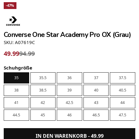
-47%
Converse One Star Academy Pro OX (Grau)
SKU: A07619C
49.99
94.99
Schuhgröße
35
35.5
36
37
37.5
38
38.5
39
40
40.5
41
42
42.5
43
44
44.5
45
46
46.5
47.5
IN DEN WARENKORB -
49.99