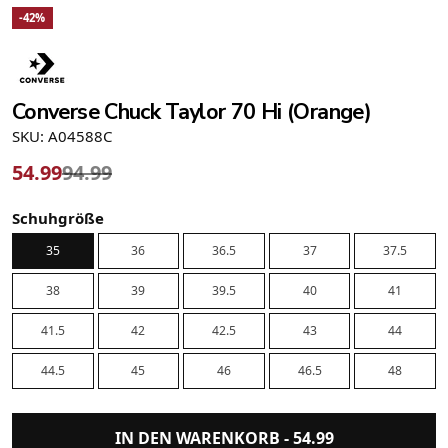
-42%
Converse Chuck Taylor 70 Hi (Orange)
SKU: A04588C
54.99
94.99
Schuhgröße
35
36
36.5
37
37.5
38
39
39.5
40
41
41.5
42
42.5
43
44
44.5
45
46
46.5
48
IN DEN WARENKORB -
54.99