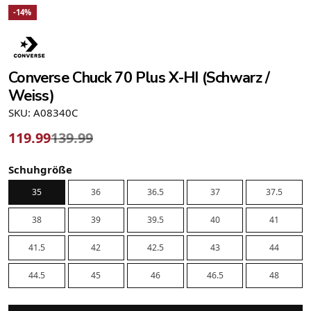
-14%
Converse Chuck 70 Plus X-HI (Schwarz /
Weiss)
SKU: A08340C
119.99
139.99
Schuhgröße
35
36
36.5
37
37.5
38
39
39.5
40
41
41.5
42
42.5
43
44
44.5
45
46
46.5
48