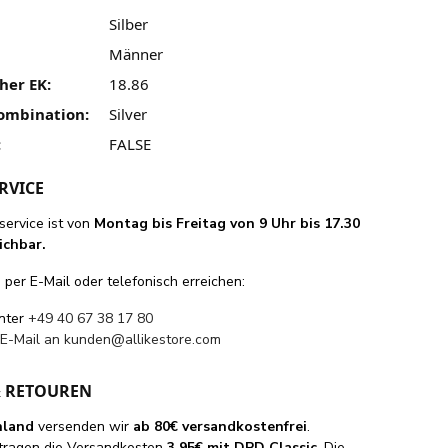
Silber
Männer
her EK:
18.86
ombination:
Silver
:
FALSE
RVICE
ervice ist von
Montag bis Freitag von 9 Uhr bis 17.30
ichbar.
per E-Mail oder telefonisch erreichen:
unter
+49 40 67 38 17 80
 E-Mail an
kunden@allikestore.com
& RETOUREN
hland
versenden wir
ab 80€ versandkostenfrei
.
tragen die Versandkosten
3,95€ mit DPD Classic
. Die