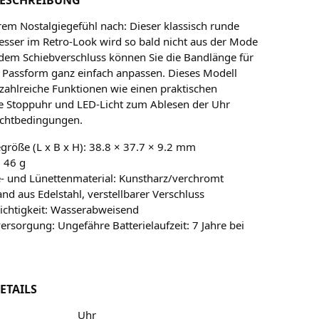
rem Nostalgiegefühl nach: Dieser klassisch runde
esser im Retro-Look wird so bald nicht aus der Mode
 dem Schiebverschluss können Sie die Bandlänge für
e Passform ganz einfach anpassen. Dieses Modell
 zahlreiche Funktionen wie einen praktischen
ne Stoppuhr und LED-Licht zum Ablesen der Uhr
Lichtbedingungen.
röße (L x B x H): 38.8 × 37.7 × 9.2 mm
 46 g
- und Lünettenmaterial: Kunstharz/verchromt
nd aus Edelstahl, verstellbarer Verschluss
ichtigkeit: Wasserabweisend
ersorgung: Ungefähre Batterielaufzeit: 7 Jahre bei
ETAILS
Uhr