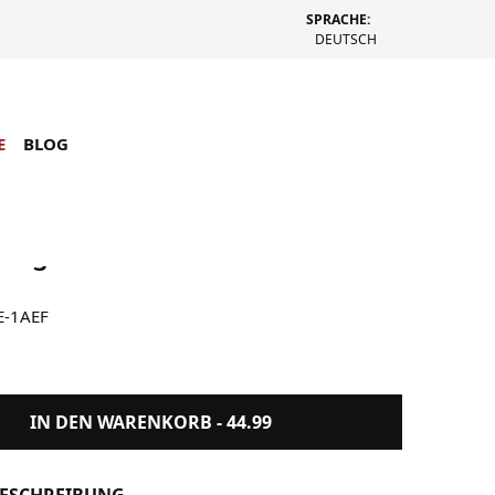
SPRACHE:
DEUTSCH
E
BLOG
intage Round A171WE-1AEF
E-1AEF
IN DEN WARENKORB -
44.99
ESCHREIBUNG