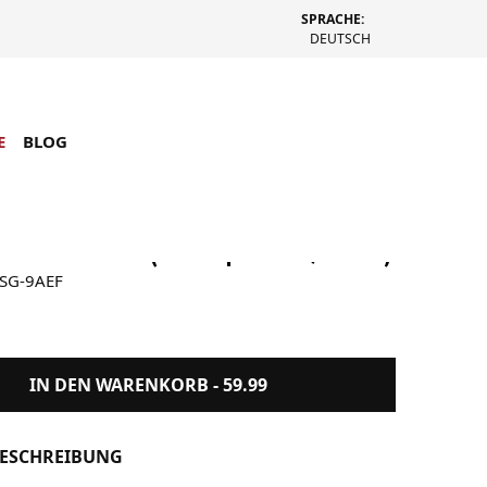
SPRACHE:
DEUTSCH
E
BLOG
168XESG-9A (Transparent / Gold)
ESG-9AEF
IN DEN WARENKORB -
59.99
ESCHREIBUNG