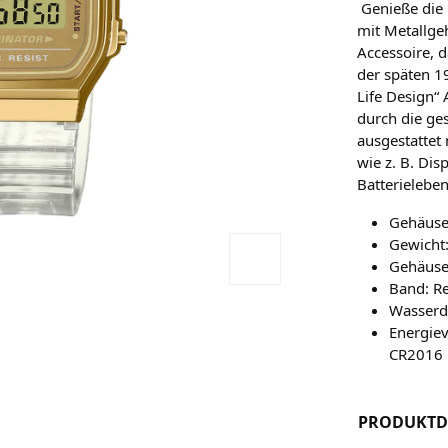
Genieße die 
mit Metallge
Accessoire, 
der späten 
Life Design“
durch die ges
ausgestattet 
wie z. B. Di
Batterielebe
Gehäuseg
Gewicht:
Gehäuse
Band: R
Wasserd
Energiev
CR2016
PRODUKTD