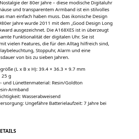
Nostalgie der 80er Jahre – diese modische Digitaluhr
häuse und transparentem Armband ist ein stilvolles
das man einfach haben muss. Das ikonische Design
1980er Jahre wurde 2011 mit dem „Good Design Long
 Award ausgezeichnet. Die A168XES ist in überzeugt
amte Funktionalität der digitalen Uhr. Sie ist
mit vielen Features, die für den Alltag hilfreich sind,
splaybeleuchtung, Stoppuhr, Alarm und eine
nsdauer von bis zu sieben Jahren.
röße (L x B x H): 39.4 × 36.3 × 9.7 mm
 25 g
- und Lünettenmaterial: Resin/Goldton
esin-Armband
ichtigkeit: Wasserabweisend
ersorgung: Ungefähre Batterielaufzeit: 7 Jahre bei
ETAILS