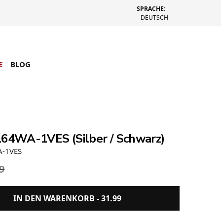
SPRACHE:
DEUTSCH
E
BLOG
164WA-1VES (Silber / Schwarz)
A-1VES
9
IN DEN WARENKORB -
31.99