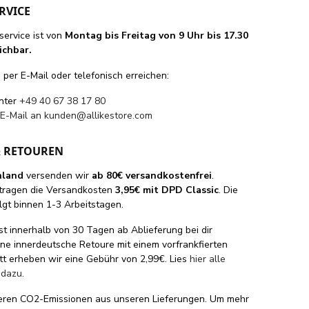
RVICE
ervice ist von
Montag bis Freitag von 9 Uhr bis 17.30
ichbar.
per E-Mail oder telefonisch erreichen:
unter
+49 40 67 38 17 80
 E-Mail an
kunden@allikestore.com
& RETOUREN
hland
versenden wir
ab 80€ versandkostenfrei
.
tragen die Versandkosten
3,95€ mit DPD Classic
. Die
lgt binnen 1-3 Arbeitstagen.
st innerhalb von 30 Tagen ab Ablieferung bei dir
eine innerdeutsche Retoure mit einem vorfrankfierten
tt erheben wir eine Gebühr von 2,99€. Lies
hier alle
 dazu
.
eren CO2-Emissionen aus unseren Lieferungen. Um mehr