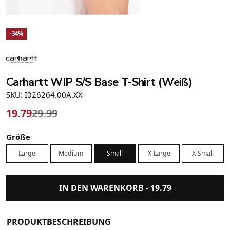
-34%
Carhartt WIP S/S Base T-Shirt (Weiß)
SKU: I026264.00A.XX
19.79
29.99
Größe
Large
Medium
Small
X-Large
X-Small
IN DEN WARENKORB -
19.79
PRODUKTBESCHREIBUNG