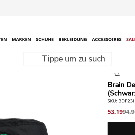
TEN
MARKEN
SCHUHE
BEKLEIDUNG
ACCESSOIRES
SAL
Tippe um zu suchen
-44%
Brain D
(Schwar
SKU: BDP23
53.19
94.9