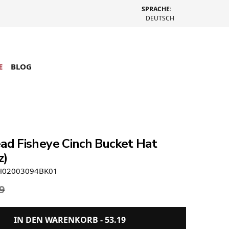
SPRACHE:
DEUTSCH
E
BLOG
ead Fisheye Cinch Bucket Hat
z)
H02003094BK01
9
IN DEN WARENKORB -
53.19