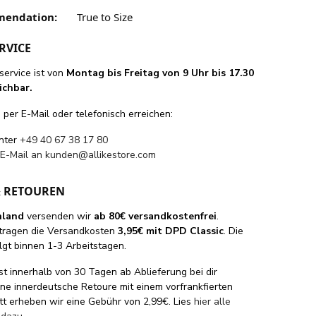
mendation:
True to Size
RVICE
ervice ist von
Montag bis Freitag von 9 Uhr bis 17.30
ichbar.
per E-Mail oder telefonisch erreichen:
unter
+49 40 67 38 17 80
 E-Mail an
kunden@allikestore.com
& RETOUREN
hland
versenden wir
ab 80€ versandkostenfrei
.
tragen die Versandkosten
3,95€ mit DPD Classic
. Die
lgt binnen 1-3 Arbeitstagen.
st innerhalb von 30 Tagen ab Ablieferung bei dir
eine innerdeutsche Retoure mit einem vorfrankfierten
tt erheben wir eine Gebühr von 2,99€. Lies
hier alle